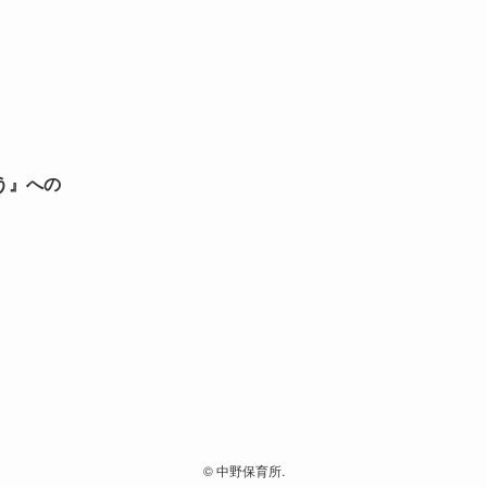
う』への
©
中野保育所.